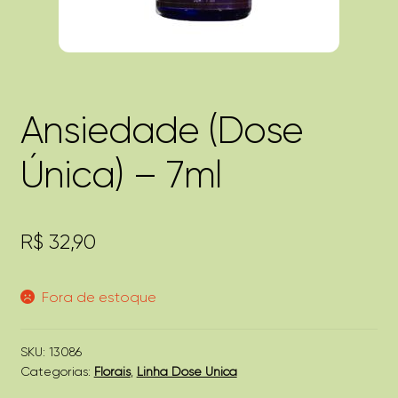
Ansiedade (Dose
Única) – 7ml
R$
32,90
Fora de estoque
SKU:
13086
Categorias:
Florais
,
Linha Dose Única