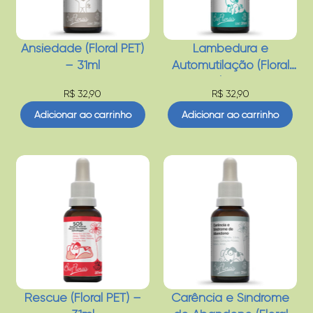
Ansiedade (Floral PET)
Lambedura e
– 31ml
Automutilação (Floral
PET) – 31ml
R$
32,90
R$
32,90
Adicionar ao carrinho
Adicionar ao carrinho
Rescue (Floral PET) –
Carência e Síndrome