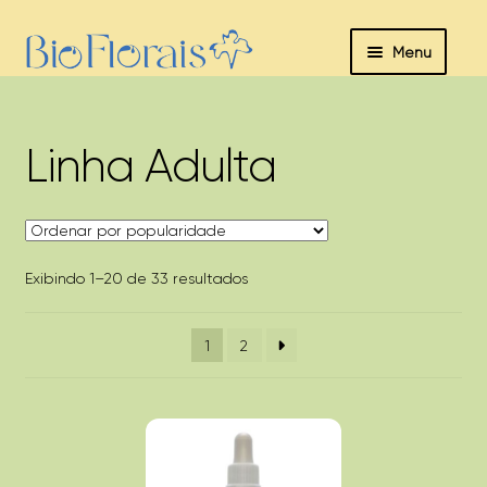
Pular
Pular
Menu
para
para
navegação
o
Sobre
conteúdo
nós
Linha Adulta
Expandir
Florais
menu
descend
Classificado
Exibindo 1–20 de 33 resultados
Linha
por
Adulta
popularidade
1
2
Linha PET
Linha
Baby