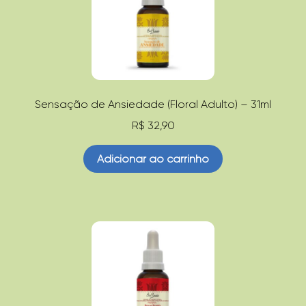
Linha Teen
Linha
Infantil
Sensação de Ansiedade (Floral Adulto) – 31ml
Linha Kids
R$
32,90
Linha
Adicionar ao carrinho
Dose
Única
Linha
Virtudes