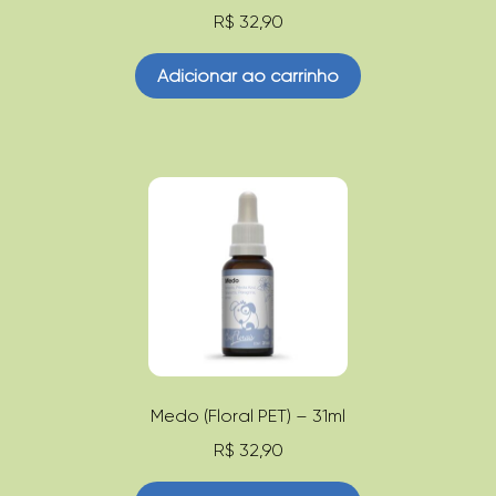
R$
32,90
Adicionar ao carrinho
Medo (Floral PET) – 31ml
R$
32,90