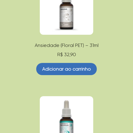
Linha Teen
Linha
Infantil
Ansiedade (Floral PET) – 31ml
Linha Kids
R$
32,90
Linha
Adicionar ao carrinho
Dose
Única
Linha
Virtudes