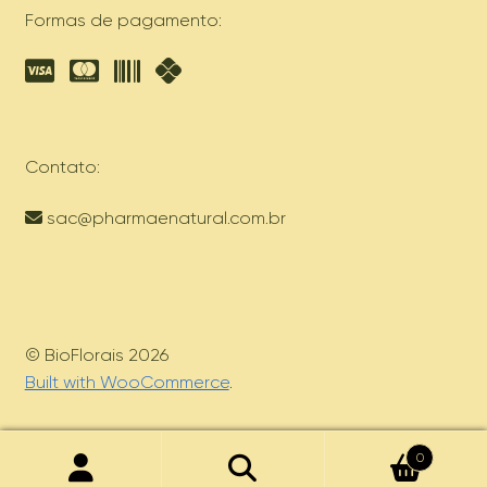
Formas de pagamento:
Contato:
sac@pharmaenatural.com.br
© BioFlorais 2026
Built with WooCommerce
.
0
Pesquisar
Pesquisar