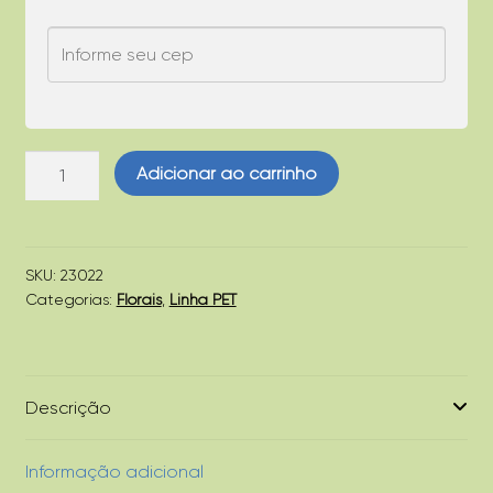
Marcação
Adicionar ao carrinho
de
Território
(Floral
PET)
SKU:
23022
Categorias:
Florais
,
Linha PET
-
31ml
quantidade
Descrição
Informação adicional