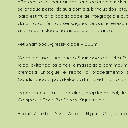
não aceita ser contrariado, que defende em demas
se chegue perto de sua comida, brinquedos, etc
para estimular a capacidade de integração e auto
da alma conferindo sensações de paz e leveza in
aroma de melão e notas de jasmim branco.
Pet Shampoo Agressividade – 500ml
Modo de usar:
Aplique o Shampoo da Linha Pet
rabo, evitando os olhos, e massageie com movim
cremosa. Enxágue e repita o procedimento s
Condicionador para Pelos da Linha Pet Bio Florais
Ingredientes: lauril, betaína, propilenoglicol, fr
Composto Floral Bio Florais, água termal.
Buquê: Zanzibar, Nivus, Antária, Nigrum, Giaguanto,