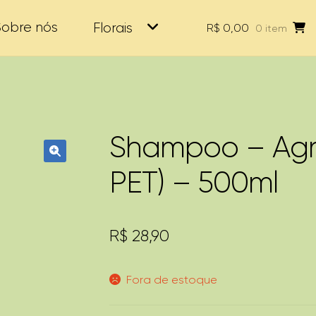
Sobre nós
Florais
R$
0,00
0 item
Shampoo – Agre
🔍
PET) – 500ml
R$
28,90
Fora de estoque