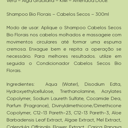
Vera – Alga Gracilária – Kiwi – Amêndoa Doce.
Shampoo Bio Florais – Cabelos Secos – 300ml
Modo de usar: Aplique o Shampoo Cabelos Secos
Bio Florais nos cabelos molhados e massageie com
movimentos circulares até formar uma espuma
cremosa. Enxague bem e repita a operação se
necessário. Para melhores resultados. utilize em
seguida o Condicionador Cabelos Secos Bio
Florais.
Ingredientes: Aqua (Water), Disodium Edta,
Hydroxyethylcellulose, Triethanolamine, Acrylates
Copolymer, Sodium Laureth Sulfate, Cocamide Dea,
Parfum (Fragrance), Divinyldimethicone/Dimethicone
Copolymer, C12-13 Pareth-23, C12-13 Pareth-3, Aloe
Barbadensis Leaf Extract, Algae Extract, Mel Extract,
Calendula Offcinalis Flower Extract, Carica Papaya