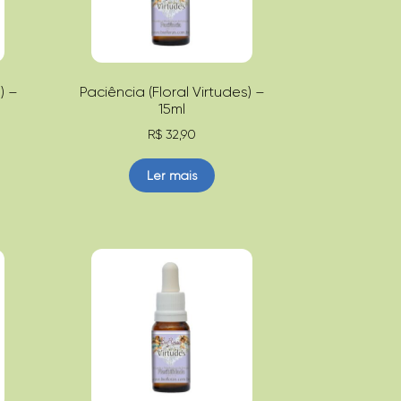
) –
Paciência (Floral Virtudes) –
15ml
R$
32,90
Ler mais