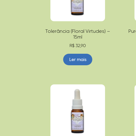
Tolerância (Floral Virtudes) –
Pur
15ml
R$
32,90
Ler mais