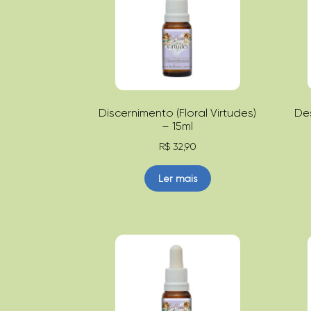
Discernimento (Floral Virtudes)
Des
– 15ml
R$
32,90
Ler mais