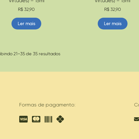
Virtudes) – 15ml
Virtudes) – 15ml
R$
32,90
R$
32,90
Ler mais
Ler mais
Classificado
ibindo 21–35 de 35 resultados
por
popularidade
Formas de pagamento:
C