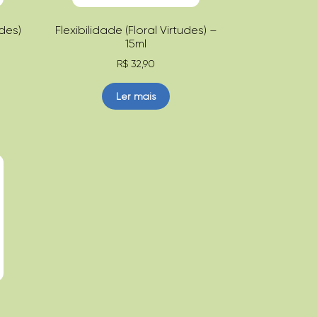
des)
Flexibilidade (Floral Virtudes) –
15ml
R$
32,90
Ler mais