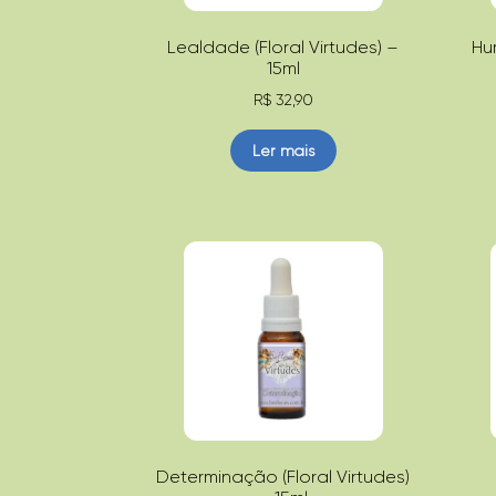
Lealdade (Floral Virtudes) –
Hum
15ml
R$
32,90
Ler mais
Determinação (Floral Virtudes)