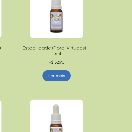
) –
Estabilidade (Floral Virtudes) –
15ml
R$
32,90
Ler mais