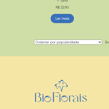
– 15ml
R$
32,90
Ler mais
Ex