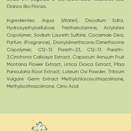
Díarios Bio Florais.
Ingredientes: Aqua (Water), Disodium Edta,
Hydroxyethylcellulose, Triethanolamine, Acrylates
Copolymer, Sodium Laureth Sulfate, Cocamide Dea,
Parfum (Fragrance), Divinyldimethicone/Dimethicone
Copolymer, C12-13 Pareth-23, C12-13 Pareth-
3,Cinchona Calisaya Extract, Capsicum Annuum Fruit
Montana Flower Extract, Urtica Dioica Extract, Pfaa
Paniculata Root Extract, Luteum Ovi Powder, Triticum
Vulgare Germ Extract Methylchloroisothiazolinone,
Methylisothiazolinone, Citric Acid.