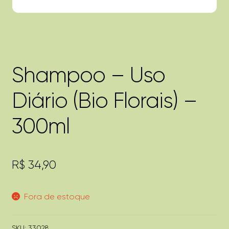
Shampoo – Uso
Diário (Bio Florais) –
300ml
R$
34,90
Fora de estoque
SKU:
33028