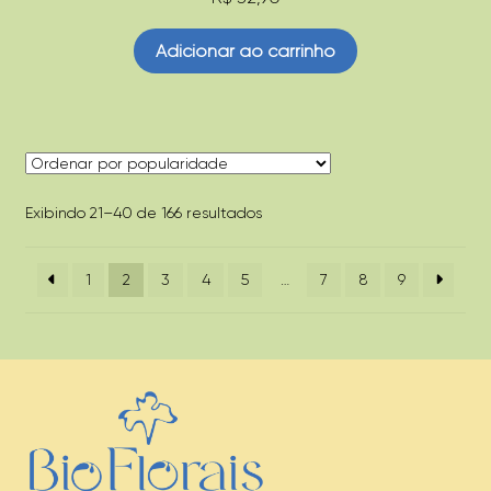
Adicionar ao carrinho
Classificado
Exibindo 21–40 de 166 resultados
por
popularidade
1
2
3
4
5
…
7
8
9