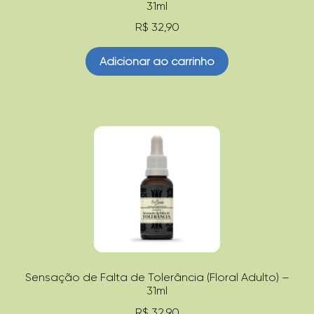
31ml
R$
32,90
Adicionar ao carrinho
Sensação de Falta de Tolerância (Floral Adulto) –
31ml
R$
32,90