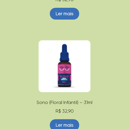
Ler mais
Sono (Floral Infantil) – 31ml
R$
32,90
Ler mais